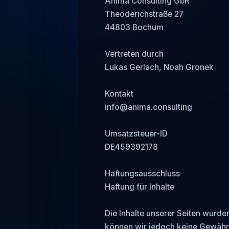
Anima Consulting GbR

Theoderichstraße 27 

44803 Bochum

Vertreten durch

Lukas Gerlach, Noah Gronek

Kontakt

info@anima.consulting

Umsatzsteuer-ID

DE459392178

Haftungsausschluss

Haftung für Inhalte 

Die Inhalte unserer Seiten wurden 
können wir jedoch keine Gewähr 